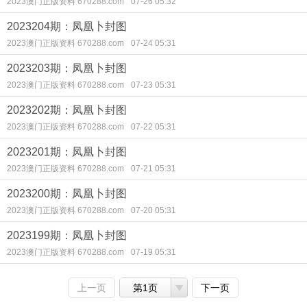
2023澳门正版资料 670288.com
07-26 05:32
2023204期：凤凰卜封图
2023澳门正版资料 670288.com
07-24 05:31
2023203期：凤凰卜封图
2023澳门正版资料 670288.com
07-23 05:31
2023202期：凤凰卜封图
2023澳门正版资料 670288.com
07-22 05:31
2023201期：凤凰卜封图
2023澳门正版资料 670288.com
07-21 05:31
2023200期：凤凰卜封图
2023澳门正版资料 670288.com
07-20 05:31
2023199期：凤凰卜封图
2023澳门正版资料 670288.com
07-19 05:31
上一页
第1页
下一页