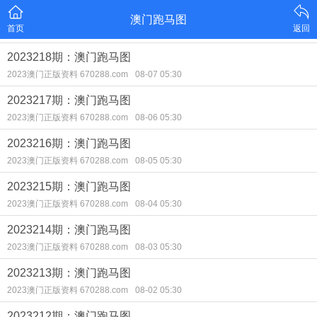
澳门跑马图
首页
返回
2023218期：澳门跑马图
2023澳门正版资料 670288.com
08-07 05:30
2023217期：澳门跑马图
2023澳门正版资料 670288.com
08-06 05:30
2023216期：澳门跑马图
2023澳门正版资料 670288.com
08-05 05:30
2023215期：澳门跑马图
2023澳门正版资料 670288.com
08-04 05:30
2023214期：澳门跑马图
2023澳门正版资料 670288.com
08-03 05:30
2023213期：澳门跑马图
2023澳门正版资料 670288.com
08-02 05:30
2023212期：澳门跑马图