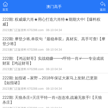
澳门高手
首页
返回
222期: 权威爆六肖★用心打造六肖特★期期大中!【爆料权
威】
2023澳门正版资料 670288.com
08-10 04:34
222期: 摩登少将,单双句『最稳单双』真材实、高手可查!【摩
登少将】
2023澳门正版资料 670288.com
08-10 04:34
222期: 【鸿运财哥】实战稳赚━━≮平特一肖≯━━专业成就
财富【鸿运财哥】
2023澳门正版资料 670288.com
08-10 04:34
222期: 如指诸→家野→2018年保证大家马上发财,已更新
【如指诸】
2023澳门正版资料 670288.com
08-10 04:34
222期: 天狼杀庄=灭庄平特一肖=连连准,战遍无敌手!【天狼
杀庄】