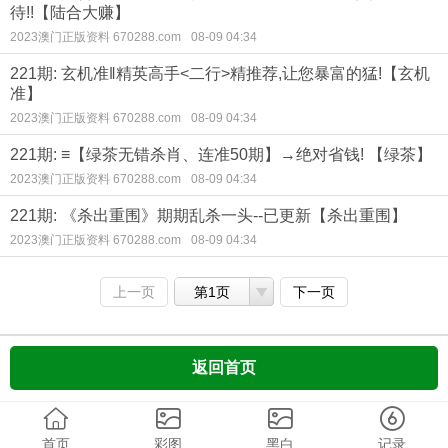
待!!【陆合大赚】
2023澳门正版资料 670288.com
08-09 04:34
221期: 玄机准‖精英高手<二行>精推荐,让您暴富的猛!【玄机
准】
2023澳门正版资料 670288.com
08-09 04:34
221期: ≡【绿茶无错杀肖、连准50期】→绝对省钱! 【绿茶】
2023澳门正版资料 670288.com
08-09 04:34
221期: 《杀出重围》期期乱杀一头--已更新【杀出重围】
2023澳门正版资料 670288.com
08-09 04:34
上一页
第1页
下一页
返回首页
首页
彩图
黑白
记录