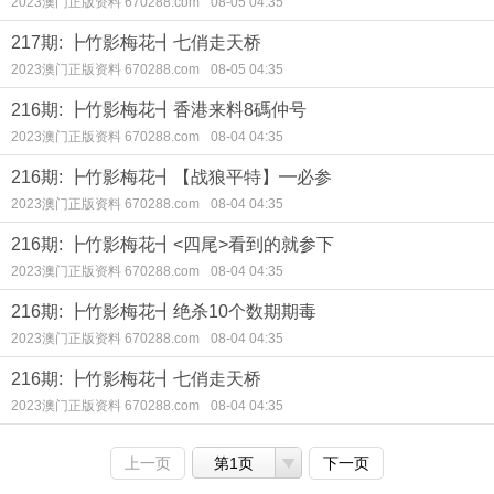
2023澳门正版资料 670288.com
08-05 04:35
217期: ┣竹影梅花┫七俏走天桥
2023澳门正版资料 670288.com
08-05 04:35
216期: ┣竹影梅花┫香港来料8碼仲号
2023澳门正版资料 670288.com
08-04 04:35
216期: ┣竹影梅花┫【战狼平特】━必参
2023澳门正版资料 670288.com
08-04 04:35
216期: ┣竹影梅花┫<四尾>看到的就参下
2023澳门正版资料 670288.com
08-04 04:35
216期: ┣竹影梅花┫绝杀10个数期期毒
2023澳门正版资料 670288.com
08-04 04:35
216期: ┣竹影梅花┫七俏走天桥
2023澳门正版资料 670288.com
08-04 04:35
上一页
第1页
下一页