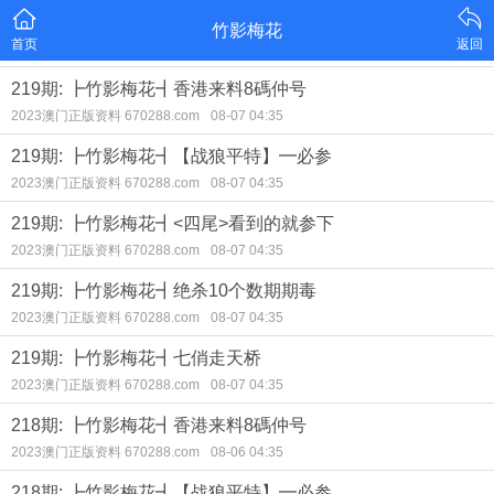
竹影梅花
首页
返回
219期: ┣竹影梅花┫香港来料8碼仲号
2023澳门正版资料 670288.com
08-07 04:35
219期: ┣竹影梅花┫【战狼平特】━必参
2023澳门正版资料 670288.com
08-07 04:35
219期: ┣竹影梅花┫<四尾>看到的就参下
2023澳门正版资料 670288.com
08-07 04:35
219期: ┣竹影梅花┫绝杀10个数期期毒
2023澳门正版资料 670288.com
08-07 04:35
219期: ┣竹影梅花┫七俏走天桥
2023澳门正版资料 670288.com
08-07 04:35
218期: ┣竹影梅花┫香港来料8碼仲号
2023澳门正版资料 670288.com
08-06 04:35
218期: ┣竹影梅花┫【战狼平特】━必参