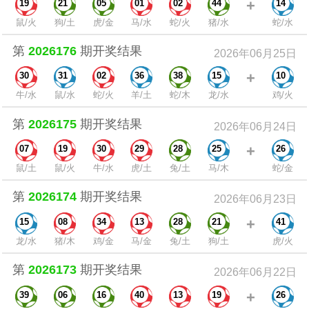
+
19
21
05
01
02
44
14
鼠/火
狗/土
虎/金
马/水
蛇/火
猪/水
蛇/水
第
2026176
期开奖结果
2026年06月25日
+
30
31
02
36
38
15
10
牛/水
鼠/水
蛇/火
羊/土
蛇/木
龙/水
鸡/火
第
2026175
期开奖结果
2026年06月24日
+
07
19
30
29
28
25
26
鼠/土
鼠/火
牛/水
虎/土
兔/土
马/木
蛇/金
第
2026174
期开奖结果
2026年06月23日
+
15
08
34
13
28
21
41
龙/水
猪/木
鸡/金
马/金
兔/土
狗/土
虎/火
第
2026173
期开奖结果
2026年06月22日
+
39
06
16
40
13
19
26