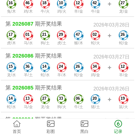
+
16
46
18
10
12
42
27
兔/木
鸡/木
牛/火
鸡/火
羊/金
牛/金
龙/金
第
2026087
期开奖结果
2026年03月28日
+
17
01
21
29
47
02
26
虎/木
马/水
狗/土
虎/土
猴/木
蛇/火
蛇/金
第
2026086
期开奖结果
2026年03月27日
+
15
36
14
24
26
34
12
龙/水
羊/土
蛇/水
羊/木
蛇/金
鸡/金
羊/金
第
2026085
期开奖结果
2026年03月26日
+
14
13
27
33
06
20
19
蛇/水
马/金
龙/金
狗/火
牛/土
猪/土
鼠/火
第
2026084
期开奖结果
2026年03月25日
+
07
24
02
05
20
31
16
首页
彩图
黑白
记录