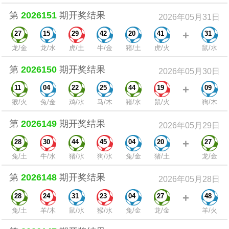
第
2026151
期开奖结果
2026年05月31日
+
27
15
29
42
20
41
31
龙/金
龙/水
虎/土
牛/金
猪/土
虎/火
鼠/水
第
2026150
期开奖结果
2026年05月30日
+
11
04
22
25
44
19
09
猴/火
兔/金
鸡/水
马/木
猪/水
鼠/火
狗/木
第
2026149
期开奖结果
2026年05月29日
+
28
30
44
45
04
20
27
兔/土
牛/水
猪/水
狗/水
兔/金
猪/土
龙/金
第
2026148
期开奖结果
2026年05月28日
+
28
24
31
23
04
27
48
兔/土
羊/木
鼠/水
猴/水
兔/金
龙/金
羊/火