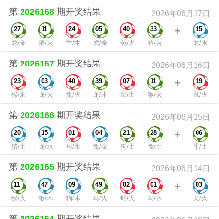
第
2026168
期开奖结果
2026年06月17日
+
27
11
24
05
40
33
15
龙/金
猴/火
羊/木
虎/金
兔/火
狗/火
龙/水
第
2026167
期开奖结果
2026年06月16日
+
23
03
40
39
07
11
19
猴/水
龙/火
兔/火
龙/木
鼠/土
猴/火
鼠/火
第
2026166
期开奖结果
2026年06月15日
+
20
15
01
04
21
28
06
猪/土
龙/水
马/水
兔/金
狗/土
兔/土
牛/土
第
2026165
期开奖结果
2026年06月14日
+
11
47
09
49
02
01
03
猴/火
猴/木
狗/木
马/火
蛇/火
马/水
龙/火
第
2026164
期开奖结果