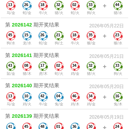
+
13
26
18
32
02
33
44
马/金
蛇/金
牛/火
猪/火
蛇/火
狗/火
猪/水
第
2026142
期开奖结果
2026年05月22日
+
45
15
26
21
18
35
23
狗/水
龙/水
蛇/金
狗/土
牛/火
猴/金
猴/水
第
2026141
期开奖结果
2026年05月21日
+
43
08
17
02
34
32
33
鼠/金
猪/木
虎/木
蛇/火
鸡/金
猪/火
狗/火
第
2026140
期开奖结果
2026年05月20日
+
13
10
42
04
46
34
16
马/金
鸡/火
牛/金
兔/金
鸡/木
鸡/金
兔/木
第
2026139
期开奖结果
2026年05月19日
+
41
45
48
01
36
30
24