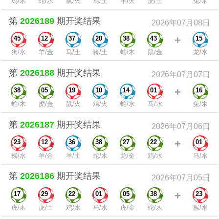
鸡/木
蛇/水
鼠/火
马/土
羊/火
虎/土
兔/木
第
2026189
期开奖结果
2026年07月08日
+
45
12
37
20
38
43
15
狗/水
羊/金
马/土
猪/土
蛇/木
鼠/金
龙/水
第
2026188
期开奖结果
2026年07月07日
+
38
05
19
10
14
01
16
蛇/木
虎/金
鼠/火
鸡/火
蛇/水
马/水
兔/木
第
2026187
期开奖结果
2026年07月06日
+
23
12
36
38
27
22
01
猴/水
羊/金
羊/土
蛇/木
龙/金
鸡/水
马/水
第
2026186
期开奖结果
2026年07月05日
+
17
29
22
01
05
38
23
虎/木
虎/土
鸡/水
马/水
虎/金
蛇/木
猴/水