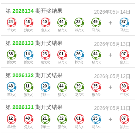
第
2026134
期开奖结果
2026年05月14日
+
24
46
40
44
22
49
37
羊/木
鸡/木
兔/火
猪/水
鸡/水
马/火
马/土
第
2026133
期开奖结果
2026年05月13日
+
38
14
23
01
26
44
07
蛇/木
蛇/水
猴/水
马/水
蛇/金
猪/水
鼠/土
第
2026132
期开奖结果
2026年05月12日
+
48
11
20
44
39
35
30
羊/火
猴/火
猪/土
猪/水
龙/木
猴/金
牛/水
第
2026131
期开奖结果
2026年05月11日
+
12
40
21
32
01
25
07
羊/金
兔/火
狗/土
猪/火
马/水
马/木
鼠/土