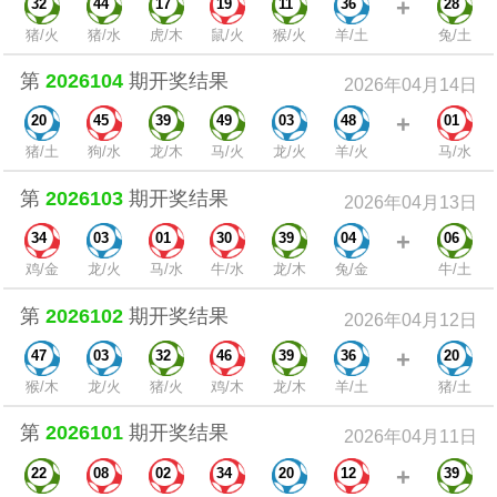
+
32
44
17
19
11
36
28
猪/火
猪/水
虎/木
鼠/火
猴/火
羊/土
兔/土
第
2026104
期开奖结果
2026年04月14日
+
20
45
39
49
03
48
01
猪/土
狗/水
龙/木
马/火
龙/火
羊/火
马/水
第
2026103
期开奖结果
2026年04月13日
+
34
03
01
30
39
04
06
鸡/金
龙/火
马/水
牛/水
龙/木
兔/金
牛/土
第
2026102
期开奖结果
2026年04月12日
+
47
03
32
46
39
36
20
猴/木
龙/火
猪/火
鸡/木
龙/木
羊/土
猪/土
第
2026101
期开奖结果
2026年04月11日
+
22
08
02
34
20
12
39