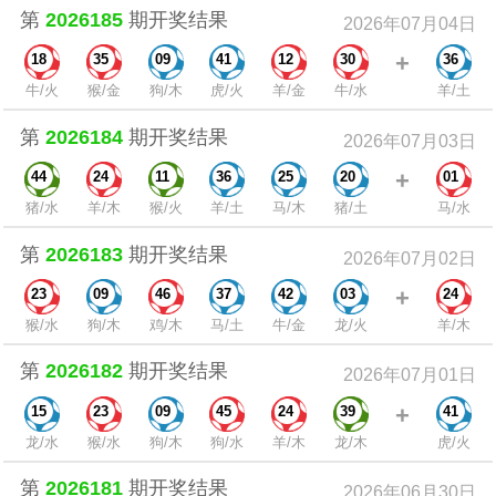
第
2026185
期开奖结果
2026年07月04日
+
18
35
09
41
12
30
36
牛/火
猴/金
狗/木
虎/火
羊/金
牛/水
羊/土
第
2026184
期开奖结果
2026年07月03日
+
44
24
11
36
25
20
01
猪/水
羊/木
猴/火
羊/土
马/木
猪/土
马/水
第
2026183
期开奖结果
2026年07月02日
+
23
09
46
37
42
03
24
猴/水
狗/木
鸡/木
马/土
牛/金
龙/火
羊/木
第
2026182
期开奖结果
2026年07月01日
+
15
23
09
45
24
39
41
龙/水
猴/水
狗/木
狗/水
羊/木
龙/木
虎/火
第
2026181
期开奖结果
2026年06月30日