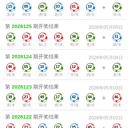
+
15
09
05
03
01
10
49
龙/水
狗/木
虎/金
龙/火
马/水
鸡/火
马/火
第
2026125
期开奖结果
2026年05月05日
+
16
19
07
30
38
39
31
兔/木
鼠/火
鼠/土
牛/水
蛇/木
龙/木
鼠/水
第
2026124
期开奖结果
2026年05月04日
+
46
05
10
17
12
22
39
鸡/木
虎/金
鸡/火
虎/木
羊/金
鸡/水
龙/木
第
2026123
期开奖结果
2026年05月03日
+
39
23
49
17
42
44
46
龙/木
猴/水
马/火
虎/木
牛/金
猪/水
鸡/木
第
2026122
期开奖结果
2026年05月02日
18
23
15
22
25
45
01